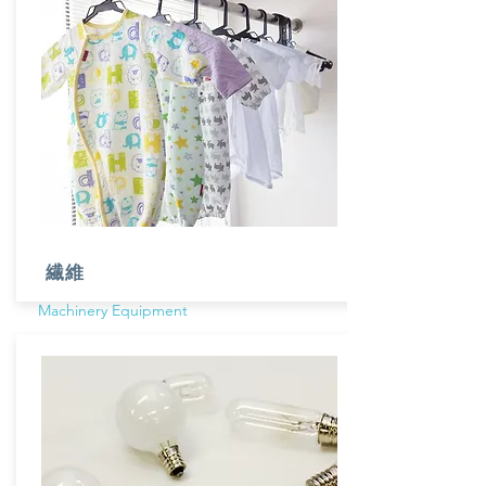
​繊維
Machinery Equipment