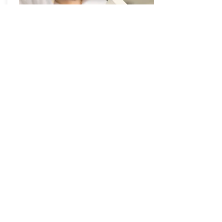
医療関連
​​Electrical Equipment
キズ・汚れ・印刷検品など、細かな検品にも
対応しています。
開梱・開封して検品を行い、再封入・再梱包
などの作業も丁寧に行います。
食品製造許可を取得している当社なら食品も
お取り扱えます。